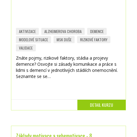
AKTIVIZACE
ALZHEIMEROVA CHOROBA
DEMENCE
MODELOVÉ SITUACE
MSK DUŠE
RIZIKOVÉ FAKTORY
VALIDACE
Znáte pojmy, rizikové faktory, stádia a projevy
demence? Osvojte si zásady komunikace a práce s
lidmi s demencí v jednotlivých stádiích onemocnění.
Seznamte se se…
DETAIL KURZU
Základy motivace a sebemotivace - 8…