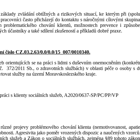
áklady zvládání obtížných a rizikových situací, ke kterým při (spolu
pracovníci často přicházejí do kontaktu s náročnými cílovými skupinami
ch problematického chování klientů, možnostech prevence i způsobech
ých účastníky a také sdílení zkušeností a příkladů dobré praxe.
ní číslo CZ.03.2.63/0.0/0.0/15_007/0010340.
žeb orientujících se na práci s lidmi s duševním onemocněním (konkrétně
na č. 372/2011 Sb., o zdravotních službách) v oblasti péče o osoby s
skytovat služby na území Moravskoslezského kraje.
i práci s klienty sociálních služeb, A2020/0637-SP/PC/PP/VP
zné projevy problémového chování klienta (nemotivovanost, apatie, a
obnosti. Agresivita jako poměr vrozených dispozic a naučených vzorců.
ních služeb a Zákon o sociálních službách, zejména §89 tohoto zákona