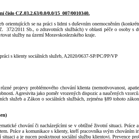
ní číslo CZ.03.2.63/0.0/0.0/15_007/0010340.
žeb orientujících se na práci s lidmi s duševním onemocněním (konkrétně
na č. 372/2011 Sb., o zdravotních službách) v oblasti péče o osoby s
skytovat služby na území Moravskoslezského kraje.
i práci s klienty sociálních služeb, A2020/0637-SP/PC/PP/VP
zné projevy problémového chování klienta (nemotivovanost, apatie, a
obnosti. Agresivita jako poměr vrozených dispozic a naučených vzorců.
ních služeb a Zákon o sociálních službách, zejména §89 tohoto zákona
den)
matické chování či nacházejícími se v obtížné životní situaci. Práce
. Práce a komunikace s klienty, kteří pracovníka svým chováním irit
situaci a je nucen poskytnout sociální službu klientovi. Prevence pr