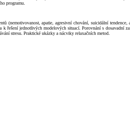
cího programu.
entů (nemotivovanost, apatie, agresivní chování, suicidální tendence,
a k řešení jednotlivých modelových situací. Porovnání s dosavadní zaž
ání stresu. Praktické ukázky a nácviky relaxačních metod.