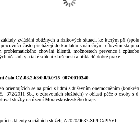
áklady zvládání obtížných a rizikových situací, ke kterým při (spolu
pracovníci často přicházejí do kontaktu s náročnými cílovými skupinami
ch problematického chování klientů, možnostech prevence i způsobech
ých účastníky a také sdílení zkušeností a příkladů dobré praxe.
ní číslo CZ.03.2.63/0.0/0.0/15_007/0010340.
žeb orientujících se na práci s lidmi s duševním onemocněním (konkrétně
na č. 372/2011 Sb., o zdravotních službách) v oblasti péče o osoby s
skytovat služby na území Moravskoslezského kraje.
i práci s klienty sociálních služeb, A2020/0637-SP/PC/PP/VP