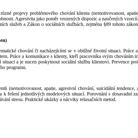
zné projevy problémového chování klienta (nemotivovanost, apatie, a
obnosti. Agresivita jako poměr vrozených dispozic a naučených vzorců.
ních služeb a Zákon o sociálních službách, zejména §89 tohoto zákona
den)
matické chování či nacházejícími se v obtížné životní situaci. Práce
. Práce a komunikace s klienty, kteří pracovníka svým chováním irit
situaci a je nucen poskytnout sociální službu klientovi. Prevence pr
cího programu.
entů (nemotivovanost, apatie, agresivní chování, suicidální tendence,
a k řešení jednotlivých modelových situací. Porovnání s dosavadní zaž
ání stresu. Praktické ukázky a nácviky relaxačních metod.