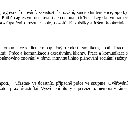
gresivní chování, závislostní chování, suicidální tendence, apod.).
 Průběh agresivního chování - emocionální křivka. Legislativní rámec
 - Opatření omezující pohyb osob). Kazuistiky a řešení konkrétních
 a komunikace s klientem naplněným radostí, smutkem, apatií. Práce a
ují. Práce a komunikace s agresivními klienty. Práce a komunikace s
oblémového chování v rámci individuálního plánování sociální služby.
 apod.) - účastník vs účastník, případně práce ve skupině. Ověřování
itou praxí účastníků. Vysvětlení úlohy supervizora, mentora v rámci