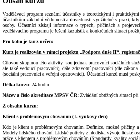
Obsah kurzu
Vzdělávací program seznámí účastníky s teoretickými i praktickými z
účastníkům základní vědomosti a dovednosti využitelné v praxi, kdy 
osoby. Účastníci získají informace o typech, příčinách a projeve
vzdělávacího programu je řešení kazuistik a konkrétních situací prožit
Pro koho je kurz určen:
Kurz je realizován v rámci projektu „Podpora duše II“, registrač
Cílovou skupinou této aktivity jsou jednak pracovníci sociálních slu
ale také vedoucí pracovníci), dále zdravotní pracovníci (dle záko
(sociální pracovníci a veřejní opatrovníci). Účastníci kurzů musí po
Délka kurzu
: 24 hodin
Název a číslo akreditace MPSV ČR
: Zvládání obtížných situací př
Z obsahu kurzu
:
Klient s problémovým chováním (1. výukový den)
Kdo je klient s problémovým chováním. Definice, možné příčiny a rů
Modely lidského chování. Lidské potřeby z hlediska vývoje lidské os
práce s klientem s problémovým chováním (Standardy kvality sociál