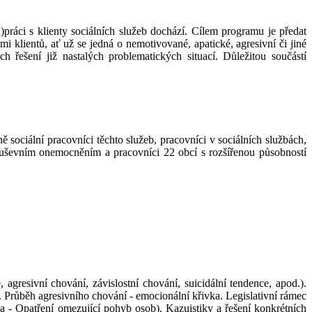
)práci s klienty sociálních služeb dochází. Cílem programu je předat
 klientů, ať už se jedná o nemotivované, apatické, agresivní či jiné
 řešení již nastalých problematických situací. Důležitou součástí
 sociální pracovníci těchto služeb, pracovníci v sociálních službách,
 duševním onemocněním a pracovníci 22 obcí s rozšířenou působností
gresivní chování, závislostní chování, suicidální tendence, apod.).
 Průběh agresivního chování - emocionální křivka. Legislativní rámec
 - Opatření omezující pohyb osob). Kazuistiky a řešení konkrétních