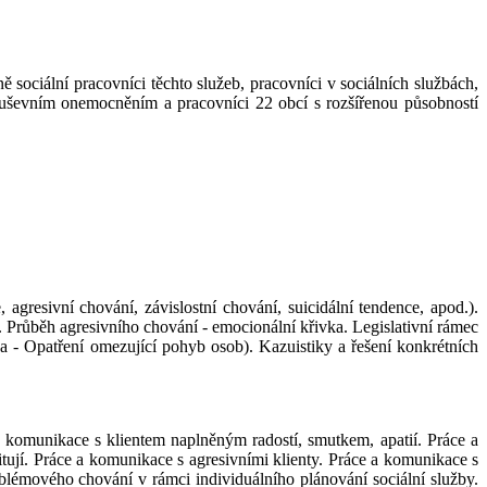
 sociální pracovníci těchto služeb, pracovníci v sociálních službách,
 duševním onemocněním a pracovníci 22 obcí s rozšířenou působností
gresivní chování, závislostní chování, suicidální tendence, apod.).
 Průběh agresivního chování - emocionální křivka. Legislativní rámec
 - Opatření omezující pohyb osob). Kazuistiky a řešení konkrétních
 a komunikace s klientem naplněným radostí, smutkem, apatií. Práce a
ují. Práce a komunikace s agresivními klienty. Práce a komunikace s
oblémového chování v rámci individuálního plánování sociální služby.