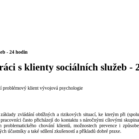
žeb - 24 hodin
áci s klienty sociálních služeb -
ní
problémový klient
vývojová psychologie
áklady zvládání obtížných a rizikových situací, ke kterým při (spolu
pracovníci často přicházejí do kontaktu s náročnými cílovými skupinami
ch problematického chování klientů, možnostech prevence i způsobech
ých účastníky a také sdílení zkušeností a příkladů dobré praxe.