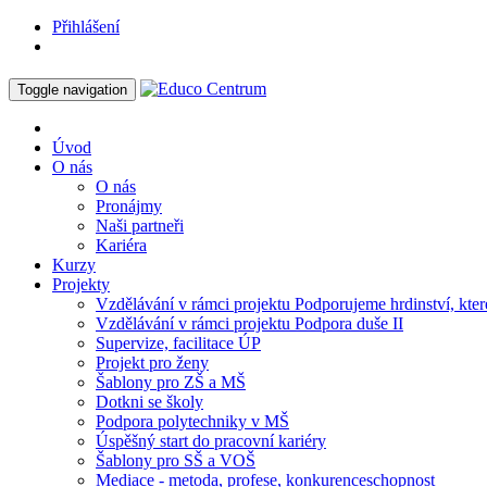
Přihlášení
Toggle navigation
Úvod
O nás
O nás
Pronájmy
Naši partneři
Kariéra
Kurzy
Projekty
Vzdělávání v rámci projektu Podporujeme hrdinství, které
Vzdělávání v rámci projektu Podpora duše II
Supervize, facilitace ÚP
Projekt pro ženy
Šablony pro ZŠ a MŠ
Dotkni se školy
Podpora polytechniky v MŠ
Úspěšný start do pracovní kariéry
Šablony pro SŠ a VOŠ
Mediace - metoda, profese, konkurenceschopnost