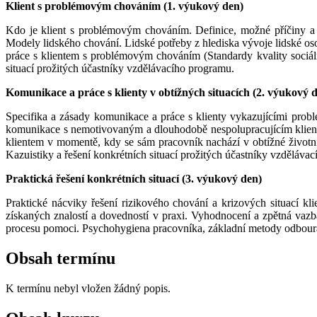
Klient s problémovým chováním (1. výukový den)
Kdo je klient s problémovým chováním. Definice, možné příčiny a rů
Modely lidského chování. Lidské potřeby z hlediska vývoje lidské os
práce s klientem s problémovým chováním (Standardy kvality sociál
situací prožitých účastníky vzdělávacího programu.
Komunikace a práce s klienty v obtížných situacích (2. výukový 
Specifika a zásady komunikace a práce s klienty vykazujícími proble
komunikace s nemotivovaným a dlouhodobě nespolupracujícím klientem
klientem v momentě, kdy se sám pracovník nachází v obtížné životní 
Kazuistiky a řešení konkrétních situací prožitých účastníky vzděláva
Praktická řešení konkrétních situací (3. výukový den)
Praktické nácviky řešení rizikového chování a krizových situací kli
získaných znalostí a dovedností v praxi. Vyhodnocení a zpětná vazb
procesu pomoci. Psychohygiena pracovníka, základní metody odbouráv
Obsah termínu
K termínu nebyl vložen žádný popis.