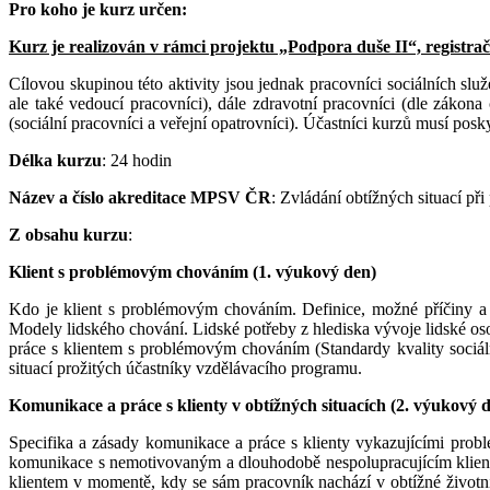
Pro koho je kurz určen:
Kurz je realizován v rámci projektu „Podpora duše II“, registrač
Cílovou skupinou této aktivity jsou jednak pracovníci sociálních slu
ale také vedoucí pracovníci), dále zdravotní pracovníci (dle záko
(sociální pracovníci a veřejní opatrovníci). Účastníci kurzů musí po
Délka kurzu
: 24 hodin
Název a číslo akreditace MPSV ČR
: Zvládání obtížných situací př
Z obsahu kurzu
:
Klient s problémovým chováním (1. výukový den)
Kdo je klient s problémovým chováním. Definice, možné příčiny a rů
Modely lidského chování. Lidské potřeby z hlediska vývoje lidské os
práce s klientem s problémovým chováním (Standardy kvality sociál
situací prožitých účastníky vzdělávacího programu.
Komunikace a práce s klienty v obtížných situacích (2. výukový 
Specifika a zásady komunikace a práce s klienty vykazujícími proble
komunikace s nemotivovaným a dlouhodobě nespolupracujícím klientem
klientem v momentě, kdy se sám pracovník nachází v obtížné životní 