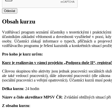
Obsah kurzu
Vzdělávací program seznámí účastníky s teoretickými i praktickými z
účastníkům základní vědomosti a dovednosti využitelné v praxi, kdy 
osoby. Účastníci získají informace o typech, příčinách a projeve
vzdělávacího programu je řešení kazuistik a konkrétních situací prožit
Pro koho je kurz určen:
Kurz je realizován v rámci projektu „Podpora duše II“, registrač
Cílovou skupinou této aktivity jsou jednak pracovníci sociálních slu
ale také vedoucí pracovníci), dále zdravotní pracovníci (dle záko
(sociální pracovníci a veřejní opatrovníci). Účastníci kurzů musí po
Délka kurzu
: 24 hodin
Název a číslo akreditace MPSV ČR
: Zvládání obtížných situací př
Z obsahu kurzu
: