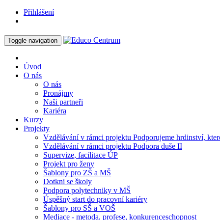
Přihlášení
Toggle navigation
Úvod
O nás
O nás
Pronájmy
Naši partneři
Kariéra
Kurzy
Projekty
Vzdělávání v rámci projektu Podporujeme hrdinství, které
Vzdělávání v rámci projektu Podpora duše II
Supervize, facilitace ÚP
Projekt pro ženy
Šablony pro ZŠ a MŠ
Dotkni se školy
Podpora polytechniky v MŠ
Úspěšný start do pracovní kariéry
Šablony pro SŠ a VOŠ
Mediace - metoda, profese, konkurenceschopnost