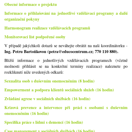
Obecné informace o projektu
Informace o přihlašování na jednotlivé vzdělávací programy a další
organizační pokyny
Harmonogram realizace vzdělávacích programů
Monitorovací list podpořené osoby
V případě jakýchkoli dotazů se neváhejte obrátit na naši koordinátorku -
Ing. Petru Bartoňkovou (petra@educocentrum.cz; 770 110 880).
Bližší informace o jednotlivých vzdělávacích programech (včetně
možnosti přihlásit se na konkrétní termíny realizace) naleznete po
rozkliknutí níže uvedených odkazů:
Sexualita osob s duševním onemocněním (8 hodin)
Empowerment a podpora klientů sociálních služeb (16 hodin)
Zvládání agrese v sociálních službách (16 hodin)
Krizová prevence a intervence při práci s osobami s duševním
onemocněním (16 hodin)
Specifika práce s lidmi s demencí (16 hodin)
Case management v sociálních službách (16 hodin)