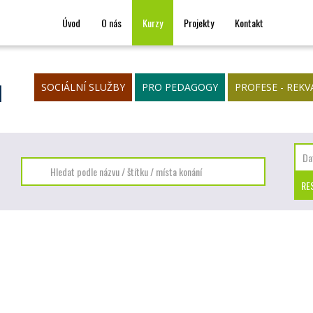
Úvod
O nás
Kurzy
Projekty
Kontakt
ů
SOCIÁLNÍ SLUŽBY
PRO PEDAGOGY
PROFESE - REKV
Výcvik krizové intervence - 150 hodin,…
A
SOCIÁLNÍ SLUŽBY
VEŘ