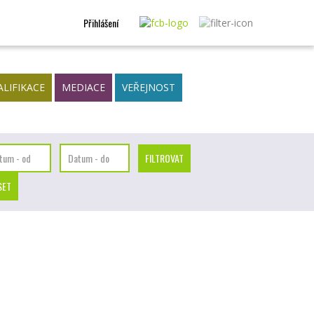
Přihlášení
ALIFIKACE
MEDIACE
VEŘEJNOST
ktivní meditace pro ženy 23. - 25. 9.…
EJNOST