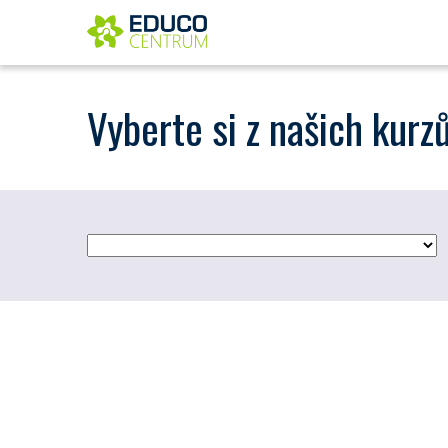
Vyberte si z našich kurz
Sebepoznání - sebezkušenostní program…
VEŘEJNOST