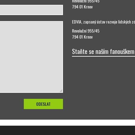
Revoluční 955/45
794 01 Krnov
EDVIA, zapsaný ústav rozvoje lidských z
Revoluční 955/45
794 01 Krnov
Staňte se naším fanouškem
a