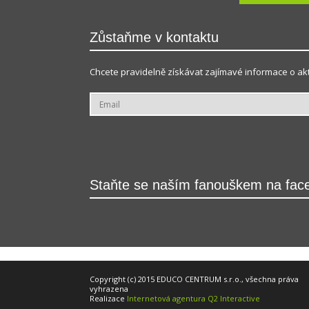
Zůstaňme v kontaktu
Chcete pravidelně získávat zajímavé informace o akt
Staňte se naším fanouškem na fac
Copyright (c) 2015 EDUCO CENTRUM s.r.o., všechna práva
vyhrazena
Realizace
Internetová agentura Q2 Interactive