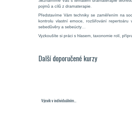
Seznámíme Vás s tématem dramaterapie teoreticky 
pojmů a cílů z dramaterapie.
Představíme Vám techniky se zaměřením na sociáln
kontrolu vlastní emoce, rozšiřování repertoáru vl
sebedůvěry a sebeúcty…
Vyzkoušíte si práci s hlasem, taxonomie rolí, příp
Další doporučené kurzy
Výcvik v individuálním…