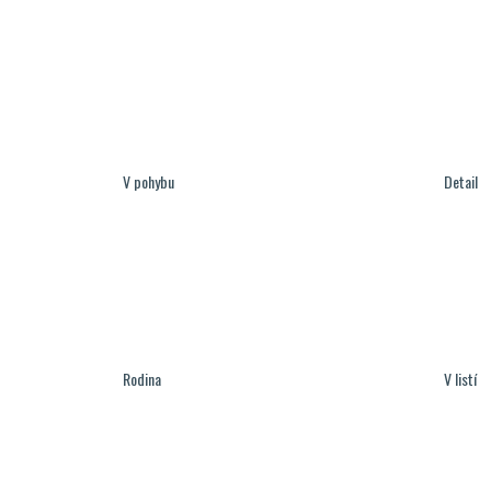
V pohybu
Detail
Rodina
V listí