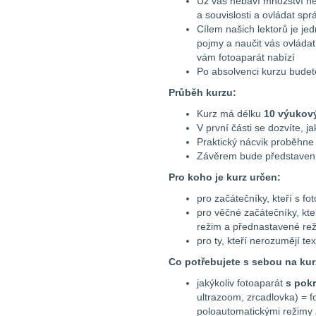
Už vás nebaví množství n
a souvislosti a ovládat sp
Cílem našich lektorů je je
pojmy a naučit vás ovládat 
vám fotoaparát nabízí
Po absolvenci kurzu budete
Průběh kurzu:
Kurz má délku
10 výukov
V první části se dozvíte, j
Praktický nácvik proběhne v
Závěrem bude představení
Pro koho je kurz určen:
pro začátečníky, kteří s f
pro věčné začátečníky, kteř
režim a přednastavené rež
pro ty, kteří nerozumějí t
Co potřebujete s sebou na kur
jakýkoliv fotoaparát
s pok
ultrazoom, zrcadlovka) =
poloautomatickými režimy