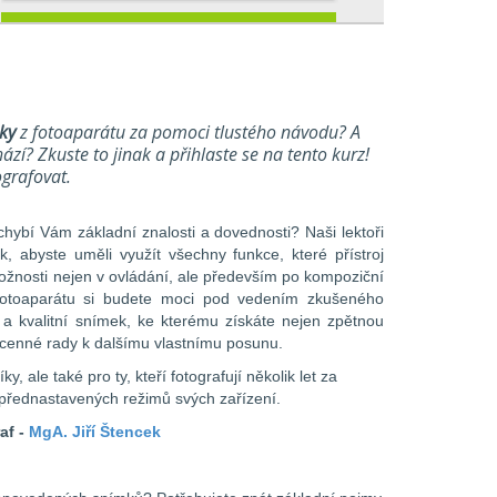
ky
z fotoaparátu za pomoci tlustého návodu? A
ází? Zkuste to jinak a přihlaste se na tento kurz!
grafovat.
 chybí Vám základní znalosti a dovednosti? Naši lektoři
k, abyste uměli využít všechny funkce, které přístroj
žnosti nejen v ovládání, ale především po kompoziční
fotoaparátu si budete moci pod vedením zkušeného
ý a kvalitní snímek, ke kterému získáte nejen zpětnou
cenné rady k dalšímu vlastnímu posunu.
, ale také pro ty, kteří fotografují několik let za
přednastavených režimů svých zařízení.
af -
MgA. Jiří Štencek