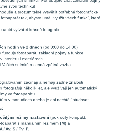
epovedených snímků? Potřebujete znát základní pojmy
rávně svou techniku!
dnoduše a srozumitelně vysvětlit potřebné fotografické
fotoaparát tak, abyste uměli využít všech funkcí, které
 umět vytvářet krásné fotografie
ých hodin ve 2 dnech
(od 9:00 do 14:00)
ak funguje fotoaparát, základní pojmy a funkce
 interiéru i exteriérech
 Vašich snímků a cenná zpětná vazba
otografováním začínají a nemají žádné znalosti
í fotografují několik let, ale využívají jen automatický
imy ve fotoaparátu
extům v manuálech anebo je ani nechtějí studovat
z:
ročilými režimy
nastavení
(pokročilý kompakt,
 fotoaparát s manuálním režimem
(M)
a
A / Av, S / Tv, P.