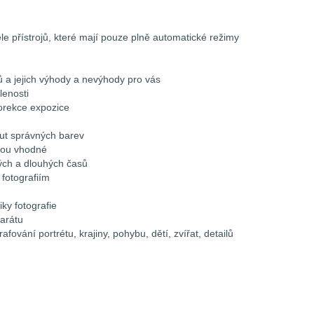
ele přístrojů, které mají pouze plně automatické režimy
tů a jejich výhody a nevýhody pro vás
lenosti
korekce expozice
out správných barev
jsou vhodné
kých a dlouhých časů
fotografiím
ky fotografie
arátu
afování portrétu, krajiny, pohybu, dětí, zvířat, detailů