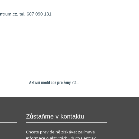
trum.cz, tel. 607 090 131
Aktivní meditace pro ženy 23.…
Zůstaňme v kontaktu
Chcete pravidelně získávat zajímavé
informace o aktivitách Educo Centra?