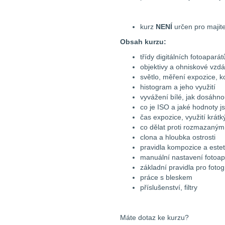
kurz
NENÍ
určen pro majit
Obsah kurzu:
třídy digitálních fotoapará
objektivy a ohniskové vzdá
světlo, měření expozice, 
histogram a jeho využití
vyvážení bílé, jak dosáhn
co je ISO a jaké hodnoty 
čas expozice, využití krát
co dělat proti rozmazaným 
clona a hloubka ostrosti
pravidla kompozice a esteti
manuální nastavení fotoap
základní pravidla pro fotogr
práce s bleskem
příslušenství, filtry
Máte dotaz ke kurzu?