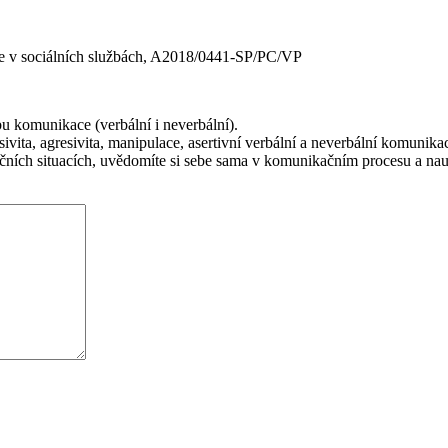
ce v sociálních službách, A2018/0441-SP/PC/VP
 komunikace (verbální i neverbální).
vita, agresivita, manipulace, asertivní verbální a neverbální komunikace,
čních situacích, uvědomíte si sebe sama v komunikačním procesu a naučí