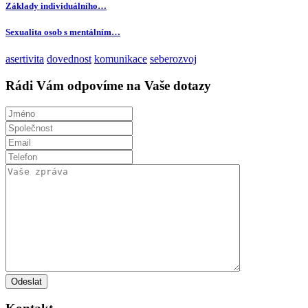
Základy individuálního…
Sexualita osob s mentálním…
asertivita
dovednost
komunikace
seberozvoj
Rádi Vám odpovíme na Vaše dotazy