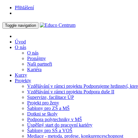
Přihlášení
Toggle navigation
Úvod
O nás
O nás
Pronájmy
Naši partneři
Kariéra
Kurzy
Projekty
Vzdělávání v rámci projektu Podporujeme hrdinství, které
Vzdělávání v rámci projektu Podpora duše II
Supervize, facilitace ÚP
Projekt pro ženy
Šablony pro ZŠ a MŠ
Dotkni se školy
Podpora polytechniky v MŠ
Úspěšný start do pracovní kariéry
Šablony pro SŠ a VOŠ
Mediace - metoda, profese, konkurenceschopnost