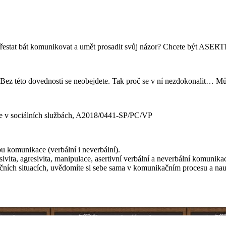
 se přestat bát komunikovat a umět prosadit svůj názor? Chcete být ASER
Bez této dovednosti se neobejdete. Tak proč se v ní nezdokonalit… Mů
ce v sociálních službách, A2018/0441-SP/PC/VP
 komunikace (verbální i neverbální).
vita, agresivita, manipulace, asertivní verbální a neverbální komunikace,
čních situacích, uvědomíte si sebe sama v komunikačním procesu a naučí