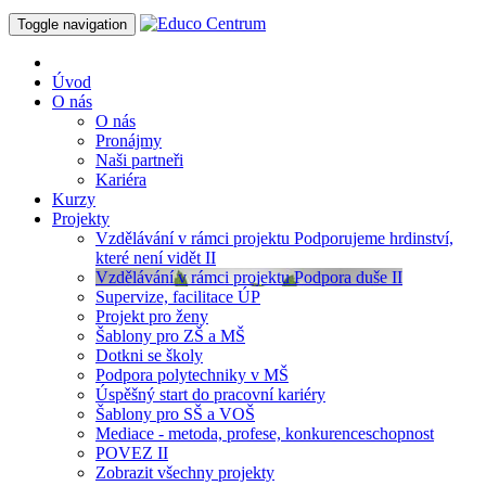
Toggle navigation
Úvod
O nás
O nás
Pronájmy
Naši partneři
Kariéra
Kurzy
Projekty
Vzdělávání v rámci projektu Podporujeme hrdinství,
které není vidět II
Vzdělávání v rámci projektu Podpora duše II
Supervize, facilitace ÚP
Projekt pro ženy
Šablony pro ZŠ a MŠ
Dotkni se školy
Podpora polytechniky v MŠ
Úspěšný start do pracovní kariéry
Šablony pro SŠ a VOŠ
Mediace - metoda, profese, konkurenceschopnost
POVEZ II
Zobrazit všechny projekty