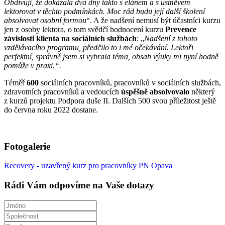
Obdivuji, že dokázala dva dny takto s elánem a s úsměvem
lektorovat v těchto podmínkách. Moc rád budu její další školení
absolvovat osobní formou
“. A že nadšení nemusí být účastníci kurzu
jen z osoby lektora, o tom svědčí hodnocení kurzu
Prevence
závislosti klienta na sociálních službách
: „
Nadšení z tohoto
vzdělávacího programu, předčilo to i mé očekávání. Lektoři
perfektní, správně jsem si vybrala téma, obsah výuky mi nyní hodně
pomůže v praxi.“.
Téměř
600
sociálních pracovníků, pracovníků v sociálních službách,
zdravotních pracovníků a vedoucích
úspěšně absolvovalo
některý
z kurzů projektu Podpora duše II. Dalších 500 svou příležitost ještě
do června roku 2022 dostane.
Fotogalerie
Recovery - uzavřený kurz pro pracovníky PN Opava
Rádi Vám odpovíme na Vaše dotazy