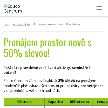
Toggl
navig
Úvod
Archiv novinek
Pronájem prostor nově s 50% slevou!
Pronájem prostor nově s
50% slevou!
Pořádáte pravidelné vzdělávací aktivity, semináře či
cvičení?
50% slevu
Educo Centrum Vám nově nabízí
na pronájem
moderních plně vybavených prostor pro
aktivity pro veřejnost
v odpoledních a večerních hodinách.
Místnost
Kapacita
Běžná cena
Cena p