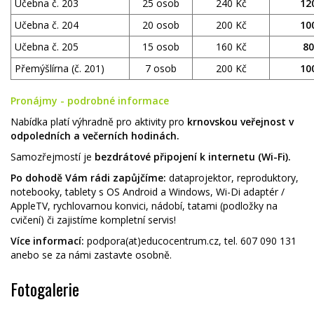
Učebna č. 203
25 osob
240 Kč
12
Učebna č. 204
20 osob
200 Kč
10
Učebna č. 205
15 osob
160 Kč
80
Přemýšlírna (č. 201)
7 osob
200 Kč
10
Pronájmy - podrobné informace
Nabídka platí výhradně pro aktivity pro
krnovskou veřejnost
v
odpoledních a večerních hodinách.
Samozřejmostí je
bezdrátové připojení k internetu (Wi-Fi).
Po dohodě Vám rádi zapůjčíme:
dataprojektor, reproduktory,
notebooky, tablety s OS Android a Windows, Wi-Di adaptér /
AppleTV, rychlovarnou konvici, nádobí, tatami (podložky na
cvičení) či zajistíme kompletní servis!
Více informací:
podpora(at)educocentrum.cz, tel. 607 090 131
anebo se za námi zastavte osobně.
Fotogalerie