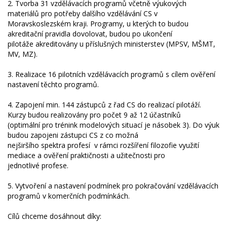
2. Tvorba 31 vzdělávacích programů včetně výukových
materiálů pro potřeby dalšího vzdělávání CS v
Moravskoslezském kraji. Programy, u kterých to budou
akreditační pravidla dovolovat, budou po ukončení
pilotáže akreditovány u příslušných ministerstev (MPSV, MŠMT,
MV, MZ).
3. Realizace 16 pilotních vzdělávacích programů s cílem ověření
nastavení těchto programů.
4. Zapojení min. 144 zástupců z řad CS do realizací pilotáží.
Kurzy budou realizovány pro počet 9 až 12 účastníků
(optimální pro trénink modelových situací je násobek 3). Do výuk
budou zapojeni zástupci CS z co možná
nejširšího spektra profesí ­ v rámci rozšíření filozofie využití
mediace a ověření praktičnosti a užitečnosti pro
jednotlivé profese.
5. Vytvoření a nastavení podmínek pro pokračování vzdělávacích
programů v komerčních podmínkách.
Cílů chceme dosáhnout díky: