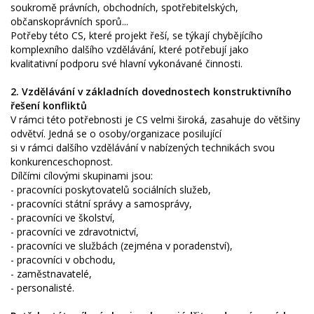
soukromě právních, obchodních, spotřebitelských,
občanskoprávních sporů...
Potřeby této CS, které projekt řeší, se týkají chybějícího
komplexního dalšího vzdělávání, které potřebují jako
kvalitativní podporu své hlavní vykonávané činnosti.
2. Vzdělávání v základních dovednostech konstruktivního
řešení konfliktů
V rámci této potřebnosti je CS velmi široká, zasahuje do většiny
odvětví. Jedná se o osoby/organizace posilující
si v rámci dalšího vzdělávání v nabízených technikách svou
konkurenceschopnost.
Dílčími cílovými skupinami jsou:
­- pracovníci poskytovatelů sociálních služeb,
­- pracovníci státní správy a samosprávy,
­- pracovníci ve školství,
­- pracovníci ve zdravotnictví,
­- pracovníci ve službách (zejména v poradenství),
­- pracovníci v obchodu,
­- zaměstnavatelé,
­- personalisté.