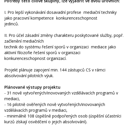
Potřeby této cílové skupiny, lze vyjádřit ve dvou úrovních:
I. Pro lepší vykonávání dosavadní profese ­ mediační techniky
jako pracovní kompetence ­ konkurenceschopnost
jedinců.
II. Pro účel zásadní změny charakteru poskytované služby, popř.
začlenění mediačních
technik do systému řešení sporů v organizaci ­ mediace jako
aktivní filozofie řešení sporů v organizaci ­
konkurenceschopnost organizací.
Projekt plánuje zapojení min. 144 zástupců CS v rámci
absolvování pilotních výuk.
Plánované výstupy projektu
- 31 nově vytvořených/inovovaných vzdělávacích programů v
mediaci,
- 16 pilotně ověřených nově vytvořených/inovovaných
vzdělávacích programů v mediaci,
- minimálně 108 úspěšně podpořených osob (úspěšní účastníci
kurzů získají osvědčení o jejich absolvování).