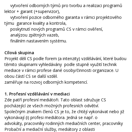
­ vytvoření odborných týmů pro tvorbu a realizaci programů
lektor + garant (+supervizor),
­ vytvoření pozice odborného garanta v rámci projektového
týmu ­ garance kvality a kontrola,
­ poskytnutí nových programů CS v rámci ověření,
­ analýzou zpětných vazeb,
­ finálním nastavením systému.
Cílová skupina
Projekt dělí CS podle forem (a intenzity) vzdělávání, které budou
těmito skupinami vyhledávány ­ podle stupně využití technik
mediace v rámci profese dané osoby/činnosti organizace. U
obou částí CS se další vzděl.
zaměřuje na rozvoj odborných kompetencí.
1. Profesní vzdělávání v mediaci
Zde patří profesní mediátoři. Tato oblast sdružuje CS
pocházející ze všech možných profesních odvětví.
Společným znakem členů CS je to, že chtějí vykonávat nebo již
vykonávají (i) profesi mediátora. Jedná se např. o
advokáty, pracovníky rodinných mediačních center, pracovníky
Probační a mediační služby, mediátory z oblasti