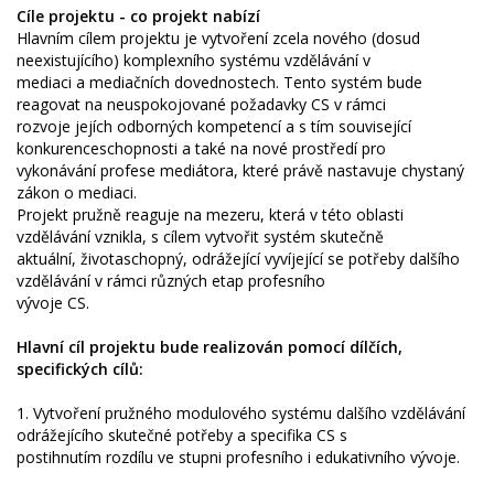
Cíle projektu - co projekt nabízí
Hlavním cílem projektu je vytvoření zcela nového (dosud
neexistujícího) komplexního systému vzdělávání v
mediaci a mediačních dovednostech. Tento systém bude
reagovat na neuspokojované požadavky CS v rámci
rozvoje jejích odborných kompetencí a s tím související
konkurenceschopnosti a také na nové prostředí pro
vykonávání profese mediátora, které právě nastavuje chystaný
zákon o mediaci.
Projekt pružně reaguje na mezeru, která v této oblasti
vzdělávání vznikla, s cílem vytvořit systém skutečně
aktuální, životaschopný, odrážející vyvíjející se potřeby dalšího
vzdělávání v rámci různých etap profesního
vývoje CS.
Hlavní cíl projektu bude realizován pomocí dílčích,
specifických cílů:
1. Vytvoření pružného modulového systému dalšího vzdělávání
odrážejícího skutečné potřeby a specifika CS s
postihnutím rozdílu ve stupni profesního i edukativního vývoje.