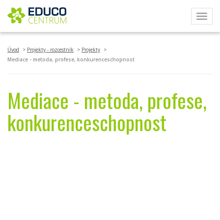
Toggl
navig
Úvod
Projekty - rozcestník
Projekty
Mediace - metoda, profese, konkurenceschopnost
Mediace - metoda, profese,
konkurenceschopnost