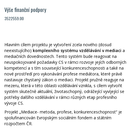
Výše finanční podpory
3522559.00
Hlavním cílem projektu je vytvoření zcela nového (dosud
neexistujícího)
komplexního systému vzdělávání v mediaci
a
mediačních dovednostech. Tento systém bude reagovat na
neuspokojované požadavky CS v rámci rozvoje jejích odborných
kompetencí a s tím související konkurenceschopnosti a také na
nové prostředí pro vykonávání profese mediátora, které právě
nastavuje chystaný zákon o mediaci. Projekt pružně reaguje na
mezeru, která v této oblasti vzdělávání vznikla, s cílem vytvořit
systém skutečně aktuální, životaschopný, odrážející vyvíjející se
potřeby dalšího vzdělávání v rámci různých etap profesního
vývoje CS.
Projekt „Mediace- metoda, profese, konkurenceschopnost“ je
spolufinancován Evropským sociálním fondem a státním
rozpočtem ČR.