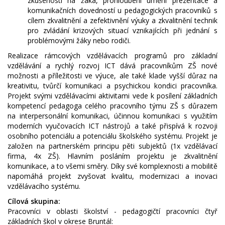
zkušeností na žáka, prohloubení umění prezentace a
komunikačních dovedností u pedagogických pracovníků s
cílem zkvalitnění a zefektivnění výuky a zkvalitnění technik
pro zvládání krizových situací vznikajících při jednání s
problémovými žáky nebo rodiči.
Realizace rámcových vzdělávacích programů pro základní
vzdělávání a rychlý rozvoj ICT dává pracovníkům ZŠ nové
možnosti a příležitosti ve výuce, ale také klade vyšší důraz na
kreativitu, tvůrčí komunikaci a psychickou kondici pracovníka.
Projekt svými vzdělávacími aktivitami vede k posílení základních
kompetencí pedagoga celého pracovního týmu ZŠ s důrazem
na interpersonální komunikaci, účinnou komunikaci s využitím
moderních vyučovacích ICT nástrojů a také přispívá k rozvoji
osobního potenciálu a potenciálu školského systému. Projekt je
založen na partnerském principu pěti subjektů (1x vzdělávací
firma, 4x ZŠ). Hlavním posláním projektu je zkvalitnění
komunikace, a to všemi směry. Díky své komplexnosti a mobilitě
napomáhá projekt zvyšovat kvalitu, modernizaci a inovaci
vzdělávacího systému.
Cílová skupina:
Pracovníci v oblasti školství - pedagogičtí pracovníci čtyř
základních škol v okrese Bruntál: