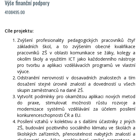
Výše finanční podpory
4108495.00
Cíle projektu:
Zvýšení profesionality pedagogických pracovníků čtyř
základních škol, a to zvýšením obecné kvalifikace
pracovníků ZŠ v oblasti komunikace se žáky, kolegy a
okolím školy a využitím ICT jako každodenního nástroje
pro tvorbu a aplikaci vzdělávacích programů ve vlastní
výuce.
Odstranění nerovností v dosavadních znalostech a tím
dosažení stejné úrovně znalostí a dovedností u všech
skupin zaměstnanců na dané ZŠ.
Vytvořit podmínky pro okamžitou aplikaci nových metod
do praxe, stimulovat možnosti růstu rozvoje a
modernizace systémů vzdělávání za účelem posílení
konkurenceschopnosti ČR a EU.
Posílení vztahů v kolektivu a s dalšími účastníky z jiných
ZŠ, budování pozitivního sociálního klimatu ve školách a
školských zařízeních, přenositelnost nabytých znalostí a