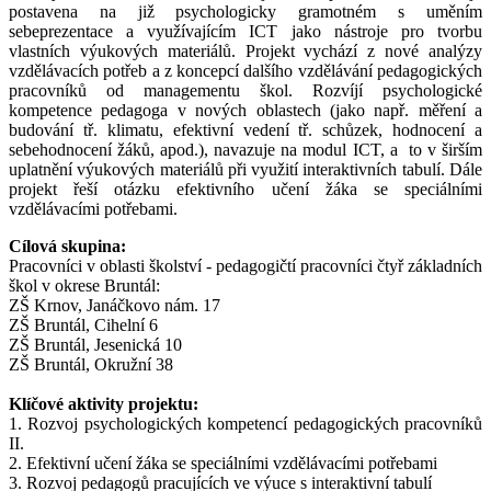
postavena na již psychologicky gramotném s uměním
sebeprezentace a využívajícím ICT jako nástroje pro tvorbu
vlastních výukových materiálů. Projekt vychází z nové analýzy
vzdělávacích potřeb a z koncepcí dalšího vzdělávání pedagogických
pracovníků od managementu škol. Rozvíjí psychologické
kompetence pedagoga v nových oblastech (jako např. měření a
budování tř. klimatu, efektivní vedení tř. schůzek, hodnocení a
sebehodnocení žáků, apod.), navazuje na modul ICT, a to v širším
uplatnění výukových materiálů při využití interaktivních tabulí. Dále
projekt řeší otázku efektivního učení žáka se speciálními
vzdělávacími potřebami.
Cílová skupina:
Pracovníci v oblasti školství - pedagogičtí pracovníci čtyř základních
škol v okrese Bruntál:
ZŠ Krnov, Janáčkovo nám. 17
ZŠ Bruntál, Cihelní 6
ZŠ Bruntál, Jesenická 10
ZŠ Bruntál, Okružní 38
Klíčové aktivity projektu:
1. Rozvoj psychologických kompetencí pedagogických pracovníků
II.
2. Efektivní učení žáka se speciálními vzdělávacími potřebami
3. Rozvoj pedagogů pracujících ve výuce s interaktivní tabulí