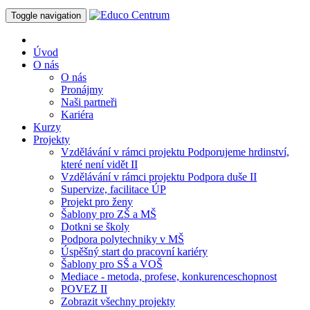
Toggle navigation
Úvod
O nás
O nás
Pronájmy
Naši partneři
Kariéra
Kurzy
Projekty
Vzdělávání v rámci projektu Podporujeme hrdinství,
které není vidět II
Vzdělávání v rámci projektu Podpora duše II
Supervize, facilitace ÚP
Projekt pro ženy
Šablony pro ZŠ a MŠ
Dotkni se školy
Podpora polytechniky v MŠ
Úspěšný start do pracovní kariéry
Šablony pro SŠ a VOŠ
Mediace - metoda, profese, konkurenceschopnost
POVEZ II
Zobrazit všechny projekty