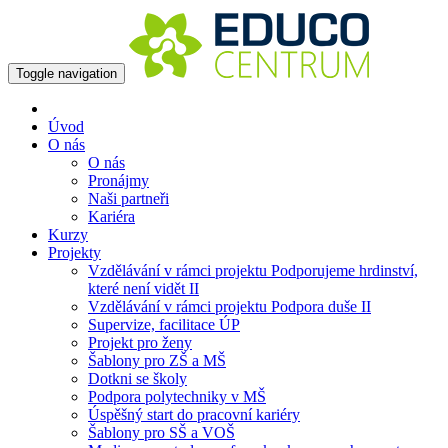
Toggle navigation
Úvod
O nás
O nás
Pronájmy
Naši partneři
Kariéra
Kurzy
Projekty
Vzdělávání v rámci projektu Podporujeme hrdinství,
které není vidět II
Vzdělávání v rámci projektu Podpora duše II
Supervize, facilitace ÚP
Projekt pro ženy
Šablony pro ZŠ a MŠ
Dotkni se školy
Podpora polytechniky v MŠ
Úspěšný start do pracovní kariéry
Šablony pro SŠ a VOŠ