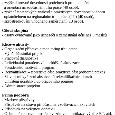
- zvýšení úrovně dovedností potřebných pro uplatnění
a orientaci na současném trhu práce (40 osob),
- získání teoretických znalostí a praktických dovedností v oboru
uplatnitelném na regionálním trhu práce (TP) (40 osob),
- zprostředkování vhodného zaměstnání (13 osob).
Cílová skupina
- osoby evidované jako uchazeči o zaměstnání déle než 5 měsíců
Klíčové aktivity
- Organizační příprava a monitoring trhu práce
- Výběr účastníků projektu
- Pracovní diagnostika
- Individuální poradenství a průběžná aktivizace
- Poradensko-motivační program
- Rekvalifikace – teoretická část, praktická část (odborná praxe)
- Slavnostní vyřazení absolventů rekvalifikačních kurzů
- Umístění účastníků do pracovního poměru
- Administrace projektu
Přímá podpora
- Mzdové příspěvky
- Příspěvek na stravu při účasti na vzdělávacích aktivitách
- Příspěvek na veřejnou dopravu
- Ochranné pracovní prostředky, zdravotní průkazy, výpis z RT, atd.