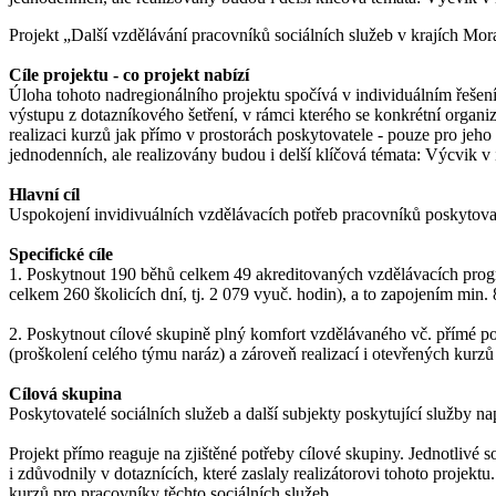
Projekt „Další vzdělávání pracovníků sociálních služeb v krajích 
Cíle projektu - co projekt nabízí
Úloha tohoto nadregionálního projektu spočívá v individuálním řešení
výstupu z dotazníkového šetření, v rámci kterého se konkrétní organiz
realizaci kurzů jak přímo v prostorách poskytovatele - pouze pro jeho
jednodenních, ale realizovány budou i delší klíčová témata: Výcvik v
Hlavní cíl
Uspokojení invidivuálních vzdělávacích potřeb pracovníků poskytovat
Specifické cíle
1. Poskytnout 190 běhů celkem 49 akreditovaných vzdělávacích progr
celkem 260 školicích dní, tj. 2 079 vyuč. hodin), a to zapojením mi
2. Poskytnout cílové skupině plný komfort vzdělávaného vč. přímé podp
(proškolení celého týmu naráz) a zároveň realizací i otevřených kurzů
Cílová skupina
Poskytovatelé sociálních služeb a další subjekty poskytující služby n
Projekt přímo reaguje na zjištěné potřeby cílové skupiny. Jednotlivé 
i zdůvodnily v dotaznících, které zaslaly realizátorovi tohoto projek
kurzů pro pracovníky těchto sociálních služeb.