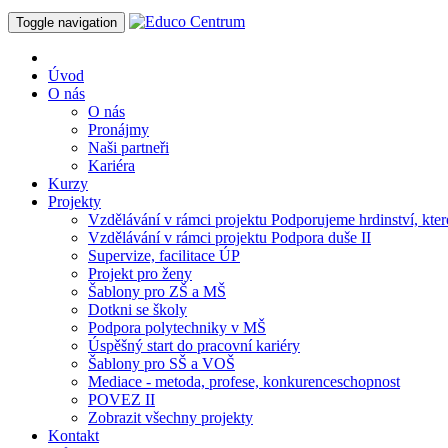
Toggle navigation
Úvod
O nás
O nás
Pronájmy
Naši partneři
Kariéra
Kurzy
Projekty
Vzdělávání v rámci projektu Podporujeme hrdinství, které
Vzdělávání v rámci projektu Podpora duše II
Supervize, facilitace ÚP
Projekt pro ženy
Šablony pro ZŠ a MŠ
Dotkni se školy
Podpora polytechniky v MŠ
Úspěšný start do pracovní kariéry
Šablony pro SŠ a VOŠ
Mediace - metoda, profese, konkurenceschopnost
POVEZ II
Zobrazit všechny projekty
Kontakt