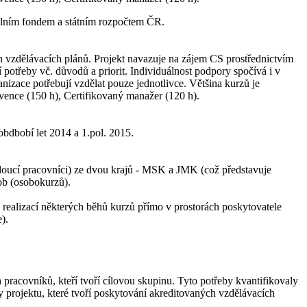
álním fondem a státním rozpočtem ČR.
ch vzdělávacích plánů. Projekt navazuje na zájem CS prostřednictvím
 potřeby vč. důvodů a priorit. Individuálnost podpory spočívá i v
nizace potřebují vzdělat pouze jednotlivce. Většina kurzů je
rvence (150 h), Certifikovaný manažer (120 h).
bdbobí let 2014 a 1.pol. 2015.
edoucí pracovníci) ze dvou krajů - MSK a JMK (což představuje
ob (osobokurzů).
o realizací některých běhů kurzů přímo v prostorách poskytovatele
).
 pracovníků, kteří tvoří cílovou skupinu. Tyto potřeby kvantifikovaly
ty projektu, které tvoří poskytování akreditovaných vzdělávacích