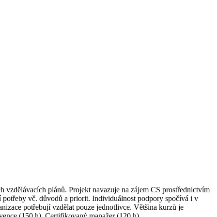
ích vzdělávacích plánů. Projekt navazuje na zájem CS prostřednictvím
 potřeby vč. důvodů a priorit. Individuálnost podpory spočívá i v
nizace potřebují vzdělat pouze jednotlivce. Většina kurzů je
rvence (150 h), Certifikovaný manažer (120 h).