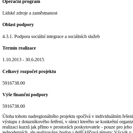
Operační program
Lidské zdroje a zaměstnanost
Oblast podpory
4.3.1. Podpora sociální integrace a sociálních služeb
Termín realizace
1.10.2013 - 30.6.2015
Celkový rozpočet projektu
5916738.00
Výše finanční podpory
5916738.00
Úloha tohoto nadregionálního projektu spočívá v individuálním řešení
výstupu z dotazníkového šetření, v rámci kterého se konkrétní organiz
realizaci kurzů jak přímo v prostorách poskytovatele - pouze pro jeho
jednodenních, ale realizovány budou i delší klíčová témata: Výcvik v