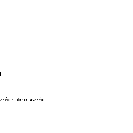
u
lezském a Jihomoravském