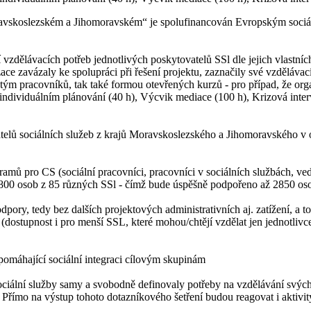
Moravskoslezském a Jihomoravském“ je spolufinancován Evropským soci
 vzdělávacích potřeb jednotlivých poskytovatelů SSl dle jejich vlastní
ace zavázaly ke spolupráci při řešení projektu, zaznačily své vzdělávací
 tým pracovníků, tak také formou otevřených kurzů - pro případ, že orga
 individuálním plánování (40 h), Výcvik mediace (100 h), Krizová inte
elů sociálních služeb z krajů Moravskoslezského a Jihomoravského v o
amů pro CS (sociální pracovníci, pracovníci v sociálních službách, v
n. 800 osob z 85 různých SSl - čímž bude úspěšně podpořeno až 2850 os
ory, tedy bez dalších projektových administrativních aj. zatížení, a t
 (dostupnost i pro menší SSL, které mohou/chtějí vzdělat jen jednotlivce
apomáhající sociální integraci cílovým skupinám
sociální služby samy a svobodně definovaly potřeby na vzdělávání svých
tu. Přímo na výstup tohoto dotazníkového šetření budou reagovat i aktivi