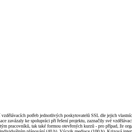
 vzdělávacích potřeb jednotlivých poskytovatelů SSL dle jejich vlastn
ace zavázaly ke spolupráci při řešení projektu, zaznačily své vzdělávací
 tým pracovníků, tak také formou otevřených kurzů - pro případ, že orga
 individuálním plánování (40 h), Výcvik mediace (100 h), Krizová inte